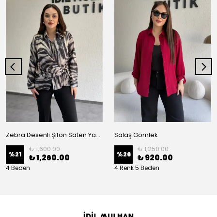
Zebra Desenli Şifon Saten Yan Bağlamalı Gömlek
Salaş Gömlek
₺ 1,600.00
₺ 1,250.00
%
21
%
26
₺ 1,260.00
₺ 920.00
4 Beden
4 Renk 5 Beden