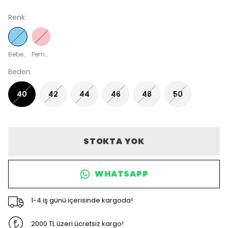
Renk
Bebe Mavisi
Pembe
Beden
40
42
44
46
48
50
STOKTA YOK
WHATSAPP
1-4 iş günü içerisinde kargoda!
2000 TL üzeri ücretsiz kargo!