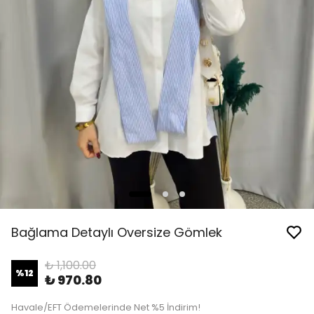
Bağlama Detaylı Oversize Gömlek
₺ 1,100.00
%
12
₺ 970.80
Havale/EFT Ödemelerinde Net %5 İndirim!