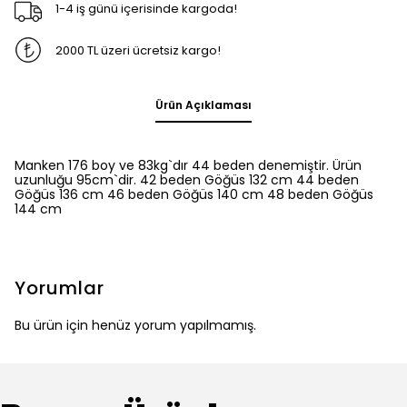
1-4 iş günü içerisinde kargoda!
2000 TL üzeri ücretsiz kargo!
Ürün Açıklaması
Manken 176 boy ve 83kg`dır 44 beden denemiştir. Ürün
uzunluğu 95cm`dir. 42 beden Göğüs 132 cm 44 beden
Göğüs 136 cm 46 beden Göğüs 140 cm 48 beden Göğüs
144 cm
Yorumlar
Bu ürün için henüz yorum yapılmamış.