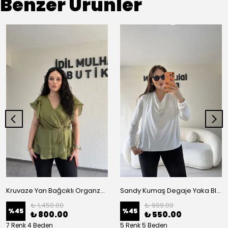
Benzer Ürünler
Kruvaze Yan Bağcıklı Organze Bluz
Sandy Kumaş Degaje Yaka Bluz
₺ 1,450.00
₺ 999.00
%
45
%
45
₺ 800.00
₺ 550.00
7 Renk 4 Beden
5 Renk 5 Beden