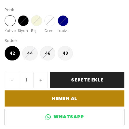
Renk
Kahve
Siyah
Bej
Camel
Lacivert
Beden
42
44
46
48
SEPETE EKLE
HEMEN AL
WHATSAPP