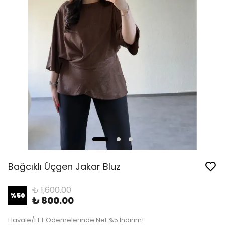
Bağcıklı Üçgen Jakar Bluz
₺ 1,600.00
%
50
₺ 800.00
Havale/EFT Ödemelerinde Net %5 İndirim!