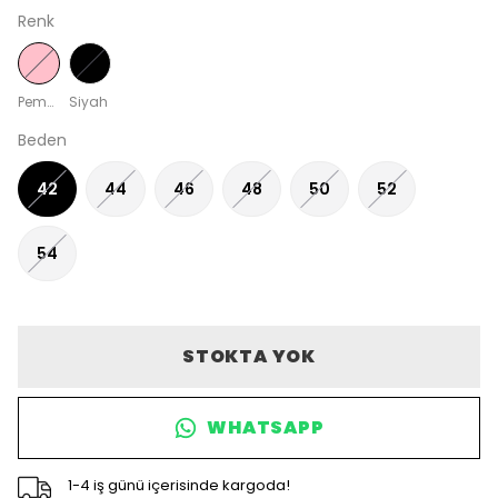
Renk
Pembe
Siyah
Beden
42
44
46
48
50
52
54
STOKTA YOK
WHATSAPP
1-4 iş günü içerisinde kargoda!