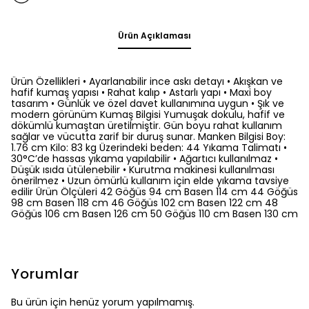
Ürün Açıklaması
Ürün Özellikleri • Ayarlanabilir ince askı detayı • Akışkan ve
hafif kumaş yapısı • Rahat kalıp • Astarlı yapı • Maxi boy
tasarım • Günlük ve özel davet kullanımına uygun • Şık ve
modern görünüm Kumaş Bilgisi Yumuşak dokulu, hafif ve
dökümlü kumaştan üretilmiştir. Gün boyu rahat kullanım
sağlar ve vücutta zarif bir duruş sunar. Manken Bilgisi Boy:
1.76 cm Kilo: 83 kg Üzerindeki beden: 44 Yıkama Talimatı •
30°C’de hassas yıkama yapılabilir • Ağartıcı kullanılmaz •
Düşük ısıda ütülenebilir • Kurutma makinesi kullanılması
önerilmez • Uzun ömürlü kullanım için elde yıkama tavsiye
edilir Ürün Ölçüleri 42 Göğüs 94 cm Basen 114 cm 44 Göğüs
98 cm Basen 118 cm 46 Göğüs 102 cm Basen 122 cm 48
Göğüs 106 cm Basen 126 cm 50 Göğüs 110 cm Basen 130 cm
Yorumlar
Bu ürün için henüz yorum yapılmamış.