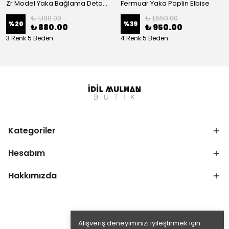
Zr Model Yaka Bağlama Detaylı Elbise
Fermuar Yaka Poplin Elbise
₺ 1,100.00
₺ 1,550.00
%
20
%
39
₺ 880.00
₺ 950.00
3 Renk 5 Beden
4 Renk 5 Beden
Kategoriler
Hesabım
Hakkımızda
Alışveriş deneyiminizi iyileştirmek için