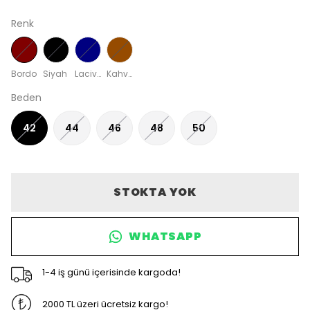
Renk
Bordo
Siyah
Lacivert
Kahverengi
Beden
42
44
46
48
50
STOKTA YOK
WHATSAPP
1-4 iş günü içerisinde kargoda!
2000 TL üzeri ücretsiz kargo!