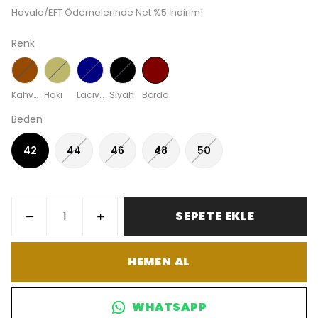
Havale/EFT Ödemelerinde Net %5 İndirim!
Renk
Kahverengi
Haki
Lacivert
Siyah
Bordo
Beden
42
44
46
48
50
SEPETE EKLE
HEMEN AL
WHATSAPP