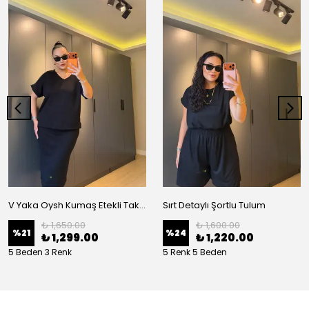
V Yaka Oysh Kumaş Etekli Takım
Sırt Detaylı Şortlu Tulum
₺ 1,650.00
₺ 1,600.00
%
21
%
24
₺ 1,299.00
₺ 1,220.00
5 Beden 3 Renk
5 Renk 5 Beden