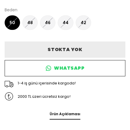
Beden
50
48
46
44
42
STOKTA YOK
WHATSAPP
1-4 iş günü içerisinde kargoda!
2000 TL üzeri ücretsiz kargo!
Ürün Açıklaması