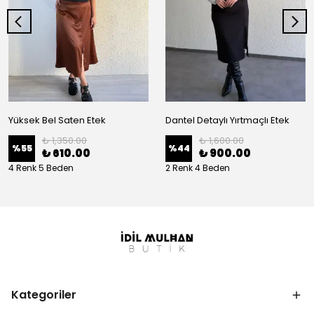
Yüksek Bel Saten Etek
Dantel Detaylı Yırtmaçlı Etek
₺ 1,350.00
₺ 1,600.00
%
55
%
44
₺ 610.00
₺ 900.00
4 Renk 5 Beden
2 Renk 4 Beden
Kategoriler