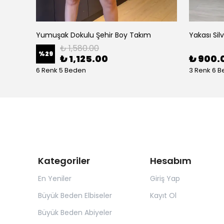
Yumuşak Dokulu Şehir Boy Takım
Yakası Sil
₺ 1,580.00
%
29
₺ 1,125.00
₺ 900.
6 Renk 5 Beden
3 Renk 6 
Kategoriler
Hesabım
En Yeniler
Giriş Yap
Büyük Beden Elbiseler
Kayıt Ol
Büyük Beden Abiyeler