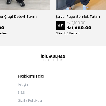
ver Çıtçıt Detaylı Takım
Şalvar Paça Gömlek Takım
₺ 2,100.00
%
21
00
₺ 1,650.00
Beden
3 Renk 6 Beden
Hakkımızda
İletişim
S.S.S
Gizlilik Politikası