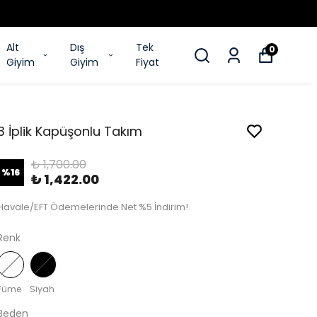
Alt
Dış
Tek
0
Giyim
Giyim
Fiyat
3 İplik Kapüşonlu Takım
₺ 1,700.00
%
16
₺ 1,422.00
Havale/EFT Ödemelerinde Net %5 İndirim!
Renk
Füme
Siyah
Beden