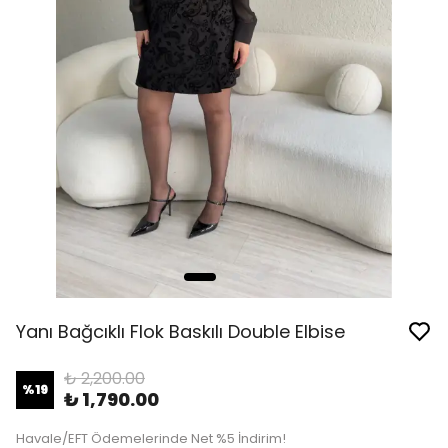
Yanı Bağcıklı Flok Baskılı Double Elbise
₺ 2,200.00
%
19
₺ 1,790.00
Havale/EFT Ödemelerinde Net %5 İndirim!