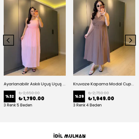
Ayarlanabilir Askılı Uçuş Uçuş Piliseli Elbise
Kruvaze Kapama Modal Cupra Elbise
₺ 2,650.00
₺ 2,750.00
%
32
%
29
₺ 1,790.00
₺ 1,949.00
3 Renk 5 Beden
3 Renk 4 Beden