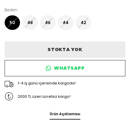
Beden
50
48
46
44
42
STOKTA YOK
WHATSAPP
1-4 iş günü içerisinde kargoda!
2000 TL üzeri ücretsiz kargo!
Ürün Açıklaması