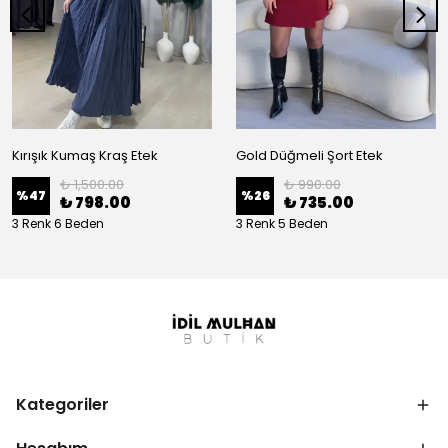
Kırışık Kumaş Kraş Etek
Gold Düğmeli Şort Etek
₺ 1,500.00
₺ 990.00
%
47
%
26
₺ 798.00
₺ 735.00
3 Renk 6 Beden
3 Renk 5 Beden
Kategoriler