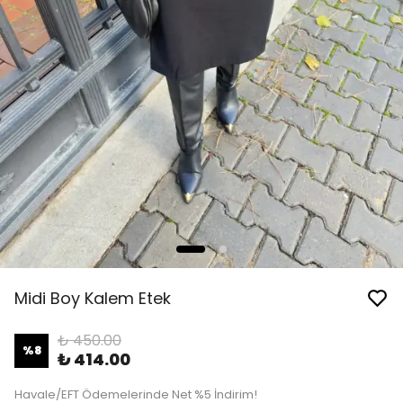
Midi Boy Kalem Etek
₺ 450.00
%
8
₺ 414.00
Havale/EFT Ödemelerinde Net %5 İndirim!