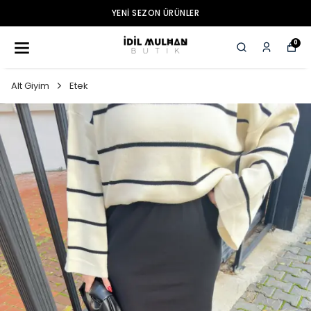
YENI SEZON ÜRÜNLER
0
Alt Giyim
Etek