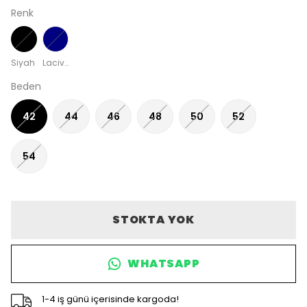
Renk
Siyah
Lacivert
Beden
42
44
46
48
50
52
54
STOKTA YOK
WHATSAPP
1-4 iş günü içerisinde kargoda!