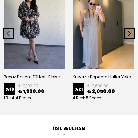
Beyaz Desenli Tül Katlı Elbise
Kruvaze Kapama Halter Yaka Nisbet Elbise
₺ 2,100.00
₺ 2,600.00
%
38
%
21
₺ 1,300.00
₺ 2,050.00
1 Renk 4 Beden
4 Renk 5 Beden