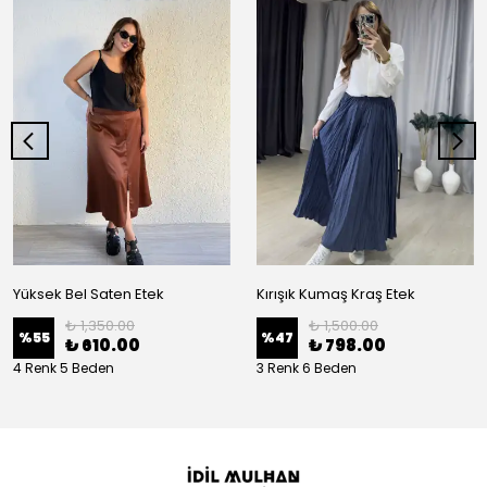
Yüksek Bel Saten Etek
Kırışık Kumaş Kraş Etek
₺ 1,350.00
₺ 1,500.00
%
55
%
47
₺ 610.00
₺ 798.00
4 Renk 5 Beden
3 Renk 6 Beden