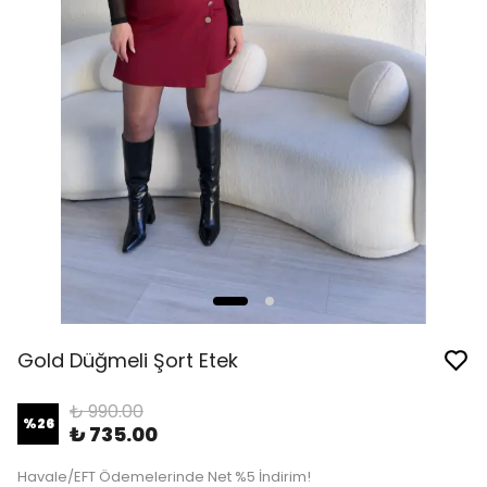
Gold Düğmeli Şort Etek
₺ 990.00
%
26
₺ 735.00
Havale/EFT Ödemelerinde Net %5 İndirim!