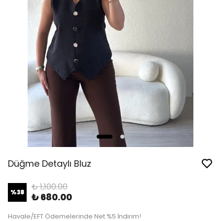
Düğme Detaylı Bluz
₺ 1,100.00
%
38
₺ 680.00
Havale/EFT Ödemelerinde Net %5 İndirim!