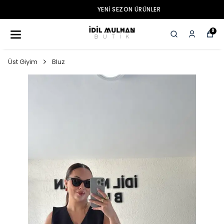
YENI SEZON ÜRÜNLER
0
Üst Giyim
Bluz