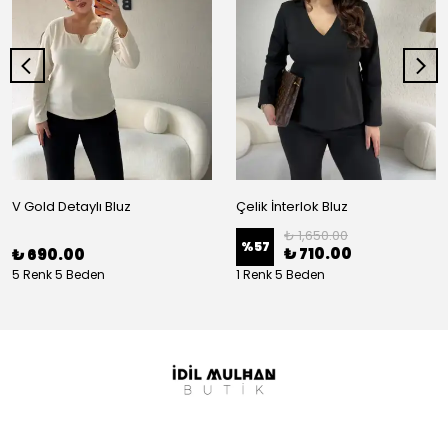
V Gold Detaylı Bluz
Çelik İnterlok Bluz
₺ 1,650.00
%
57
₺ 710.00
₺ 690.00
5 Renk 5 Beden
1 Renk 5 Beden