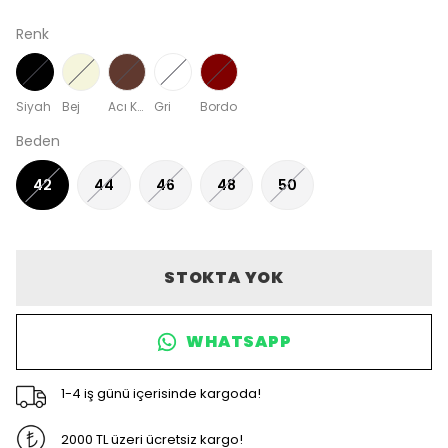
Renk
Siyah
Bej
Acı Kahve
Gri
Bordo
Beden
42
44
46
48
50
STOKTA YOK
WHATSAPP
1-4 iş günü içerisinde kargoda!
2000 TL üzeri ücretsiz kargo!