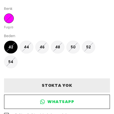
Renk
Fuşya
Beden
42
44
46
48
50
52
54
STOKTA YOK
WHATSAPP