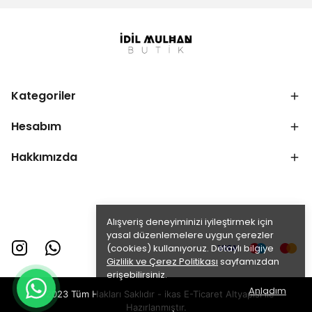
Kategoriler
Hesabım
Hakkımızda
Alışveriş deneyiminizi iyileştirmek için
yasal düzenlemelere uygun çerezler
(cookies) kullanıyoruz. Detaylı bilgiye
Gizlilik ve Çerez Politikası
sayfamızdan
erişebilirsiniz.
Anladım
©2023 Tüm Hakları Saklıdır - ikas E-Ticaret
Altyapısı ile
Hazırlanmıştır.