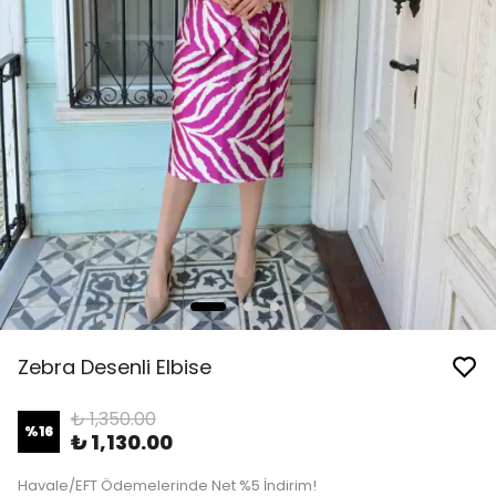
Zebra Desenli Elbise
₺ 1,350.00
%
16
₺ 1,130.00
Havale/EFT Ödemelerinde Net %5 İndirim!