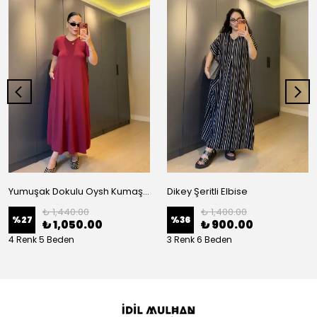
Yumuşak Dokulu Oysh Kumaş Salaş Elbise
Dikey Şeritli Elbise
₺ 1,440.00
₺ 1,400.00
%
27
%
36
₺ 1,050.00
₺ 900.00
4 Renk 5 Beden
3 Renk 6 Beden