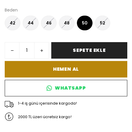
Beden
42
44
46
48
50
52
SEPETE EKLE
HEMEN AL
WHATSAPP
1-4 iş günü içerisinde kargoda!
2000 TL üzeri ücretsiz kargo!