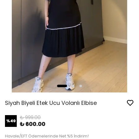
Siyah Biyeli Etek Ucu Volanlı Elbise
₺ 999.00
%
40
₺ 600.00
Havale/EFT Ödemelerinde Net %5 İndirim!