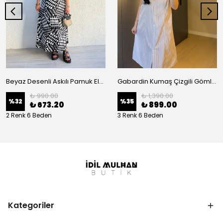
Beyaz Desenli Askılı Pamuk Elbise
Gabardin Kumaş Çizgili Gömlek Elbise
₺ 990.00
₺ 1,390.00
%
32
%
35
₺ 673.20
₺ 899.00
2 Renk 6 Beden
3 Renk 6 Beden
Kategoriler