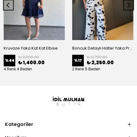
Kruvaze Yaka Kat Kat Elbise
Boncuk Detaylı Halter Yaka Premium Takım
₺ 2,500.00
₺ 2,700.00
%
44
%
17
₺ 1,400.00
₺ 2,250.00
4 Renk 4 Beden
2 Renk 5 Beden
Kategoriler