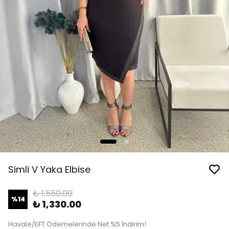
Simli V Yaka Elbise
₺ 1,550.00
%
14
₺ 1,330.00
Havale/EFT Ödemelerinde Net %5 İndirim!