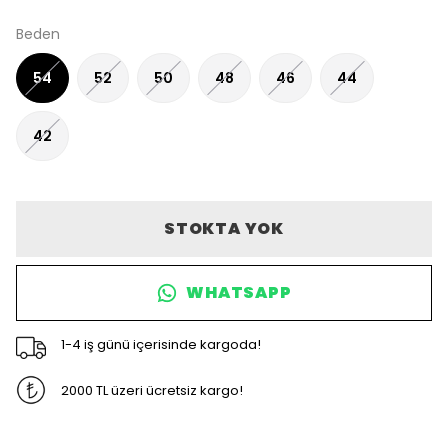
Beden
54
52
50
48
46
44
42
STOKTA YOK
WHATSAPP
1-4 iş günü içerisinde kargoda!
2000 TL üzeri ücretsiz kargo!