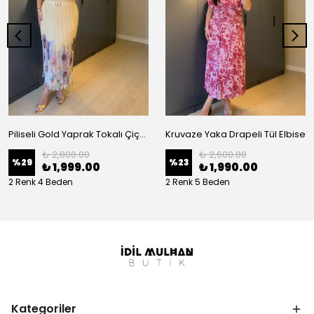
Piliseli Gold Yaprak Tokalı Çiçek Desenli Elbise
Kruvaze Yaka Drapeli Tül Elbise
₺ 2,800.00
₺ 2,600.00
%
29
%
23
₺ 1,999.00
₺ 1,990.00
2 Renk 4 Beden
2 Renk 5 Beden
Kategoriler