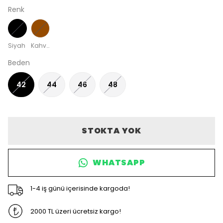
Renk
Siyah
Kahverengi
Beden
42
44
46
48
STOKTA YOK
WHATSAPP
1-4 iş günü içerisinde kargoda!
2000 TL üzeri ücretsiz kargo!