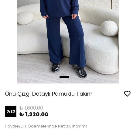
Önü Çizgi Detaylı Pamuklu Takım
₺ 1,600.00
%
23
₺ 1,230.00
Havale/EFT Ödemelerinde Net %5 İndirim!