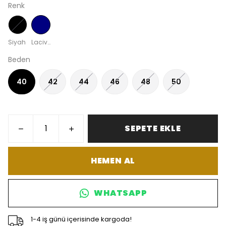
Renk
Siyah
Lacivert
Beden
40
42
44
46
48
50
SEPETE EKLE
HEMEN AL
WHATSAPP
1-4 iş günü içerisinde kargoda!