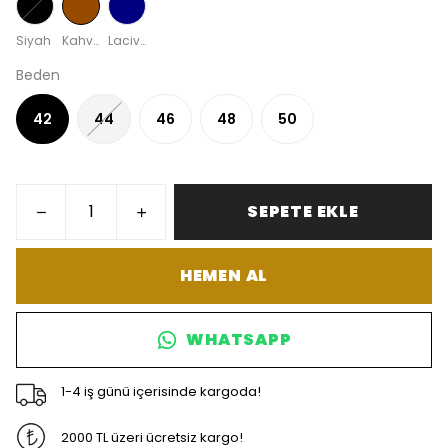
Siyah
Kahverengi
Lacivert
Beden
42
44
46
48
50
SEPETE EKLE
HEMEN AL
WHATSAPP
1-4 iş günü içerisinde kargoda!
2000 TL üzeri ücretsiz kargo!