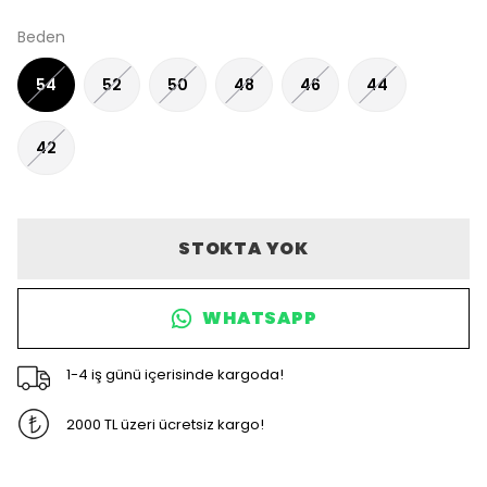
Beden
54
52
50
48
46
44
42
STOKTA YOK
WHATSAPP
1-4 iş günü içerisinde kargoda!
2000 TL üzeri ücretsiz kargo!