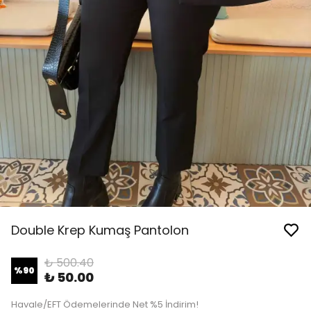
Double Krep Kumaş Pantolon
₺ 500.40
%
90
₺ 50.00
Havale/EFT Ödemelerinde Net %5 İndirim!