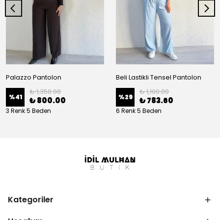
Palazzo Pantolon
Beli Lastikli Tensel Pantolon
₺ 1,350.00
₺ 1,100.00
%
41
%
29
₺ 800.00
₺ 783.60
3 Renk 5 Beden
6 Renk 5 Beden
Kategoriler