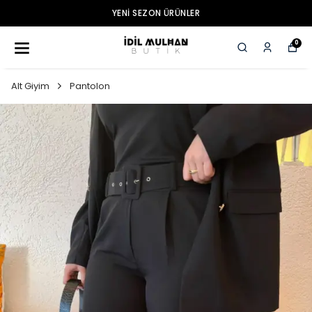
YENI SEZON ÜRÜNLER
0
Alt Giyim
Pantolon