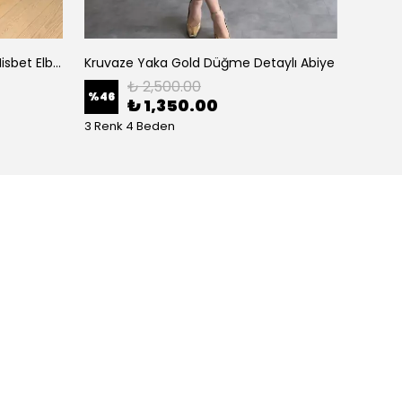
Kruvaze Kapama Halter Yaka Nisbet Elbise
Kruvaze Yaka Gold Düğme Detaylı Abiye
Kruvaz
₺ 2,500.00
%
46
₺ 1,350.00
₺ 95
3 Renk 4 Beden
2 Renk