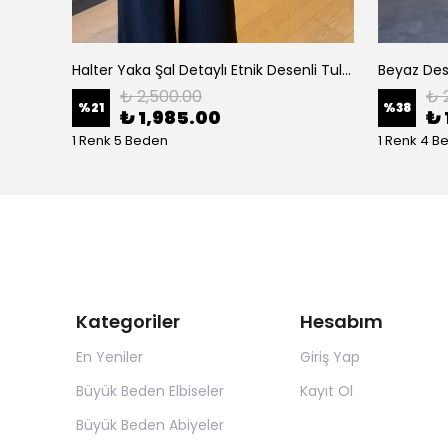
se
Halter Yaka Şal Detaylı Etnik Desenli Tulum
Beyaz Dese
₺ 2,500.00
₺ 
%
21
%
38
₺ 1,985.00
₺ 
1 Renk 5 Beden
1 Renk 4 B
Kategoriler
Hesabım
En Yeniler
Giriş Yap
Büyük Beden Elbiseler
Kayıt Ol
Büyük Beden Abiyeler