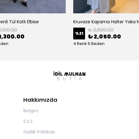
nli Tül Katlı Elbise
2,100.00
₺ 2,600.00
%
21
1,300.00
₺ 2,050.00
eden
4 Renk 5 Beden
Hakkımızda
İletişim
S.S.S
Gizlilik Politikası