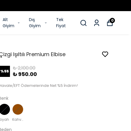
Alt
Dış
Tek
0
Giyim
Giyim
Fiyat
Çizgi Işıltılı Premium Elbise
₺ 2,100.00
%
55
₺ 950.00
Havale/EFT Ödemelerinde Net %5 İndirim!
Renk
Siyah
Kahverengi
Beden