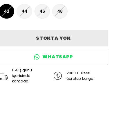
42
44
46
48
STOKTA YOK
WHATSAPP
1-4 iş günü
2000 TL üzeri
içerisinde
ücretsiz kargo!
kargoda!