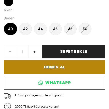
Siyah
Beden
40
42
44
46
48
50
SEPETE EKLE
HEMEN AL
WHATSAPP
1-4 iş günü içerisinde kargoda!
2000 TL üzeri ücretsiz kargo!