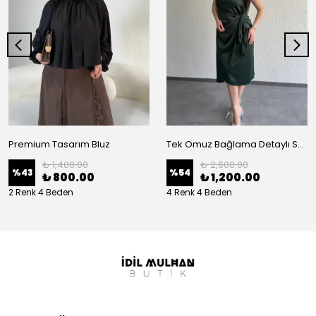
Premium Tasarım Bluz
Tek Omuz Bağlama Detaylı Saten Elbise
₺ 1,400.00
₺ 2,600.00
%
43
%
54
₺ 800.00
₺ 1,200.00
2 Renk 4 Beden
4 Renk 4 Beden