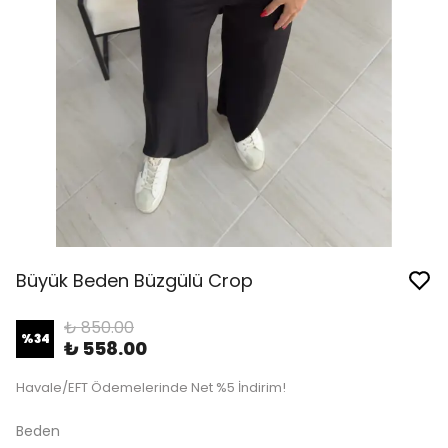
Büyük Beden Büzgülü Crop
₺ 850.00
%
34
₺ 558.00
Havale/EFT Ödemelerinde Net %5 İndirim!
Beden