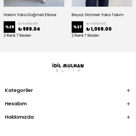
Hakim Yaka Düğmeli Elbise
Beyaz Gömlek Yaka Takım
₺ 1,400.00
₺ 1,450.00
%
29
%
27
₺ 989.04
₺ 1,059.00
2 Renk 7 Beden
2 Renk 7 Beden
Kategoriler
Hesabım
Hakkımızda