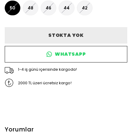
50
48
46
44
42
STOKTA YOK
WHATSAPP
1-4 iş günü içerisinde kargoda!
2000 TL üzeri ücretsiz kargo!
Yorumlar