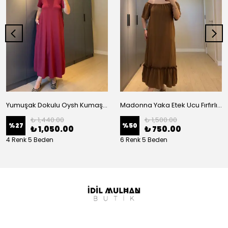
Yumuşak Dokulu Oysh Kumaş Salaş Elbise
Madonna Yaka Etek Ucu Fırfırlı Elbise
₺ 1,440.00
₺ 1,500.00
%
27
%
50
₺ 1,050.00
₺ 750.00
4 Renk 5 Beden
6 Renk 5 Beden