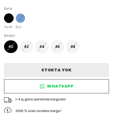
Renk
Siyah
Buz Mavisi
Beden
40
42
44
46
48
STOKTA YOK
WHATSAPP
1-4 iş günü içerisinde kargoda!
2000 TL üzeri ücretsiz kargo!