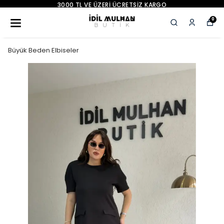
YENI SEZON ÜRÜNLER
0
Büyük Beden Elbiseler