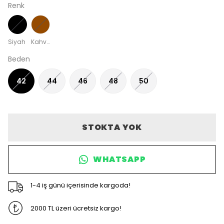
Renk
Siyah
Kahverengi
Beden
42
44
46
48
50
STOKTA YOK
WHATSAPP
1-4 iş günü içerisinde kargoda!
2000 TL üzeri ücretsiz kargo!