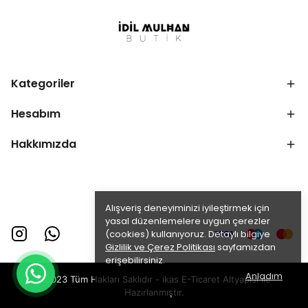
Kategoriler
Hesabım
Hakkımızda
Alışveriş deneyiminizi iyileştirmek için
yasal düzenlemelere uygun çerezler
(cookies) kullanıyoruz. Detaylı bilgiye
Gizlilik ve Çerez Politikası
sayfamızdan
erişebilirsiniz.
Anladım
©2023 Tüm Hakları Saklıdır - ikas E-Ticaret
Altyapısı ile
Hazırlanmıştır.