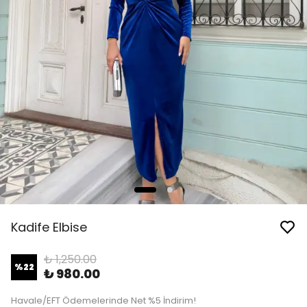
Kadife Elbise
₺ 1,250.00
%
22
₺ 980.00
Havale/EFT Ödemelerinde Net %5 İndirim!