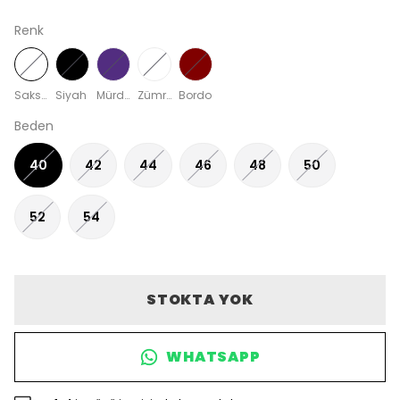
Renk
Saks Mavisi
Siyah
Mürdüm
Zümrüt Yeşili
Bordo
Beden
40
42
44
46
48
50
52
54
STOKTA YOK
WHATSAPP