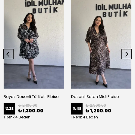
Beyaz Desenli Tül Katlı Elbise
Desenli Saten Midi Elbise
₺ 2,100.00
₺ 2,300.00
%
38
%
48
₺ 1,300.00
₺ 1,200.00
1 Renk 4 Beden
1 Renk 4 Beden