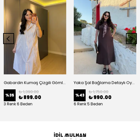
Gabardin Kumaş Çizgili Gömlek Elbise
Yaka Şal Bağlama Detaylı Oysh Elbise
₺ 1,390.00
₺ 1,750.00
%
35
%
43
₺ 899.00
₺ 990.00
3 Renk 6 Beden
6 Renk 5 Beden