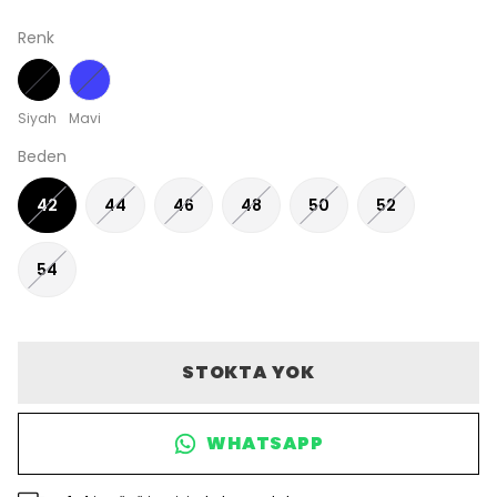
Renk
Siyah
Mavi
Beden
42
44
46
48
50
52
54
STOKTA YOK
WHATSAPP